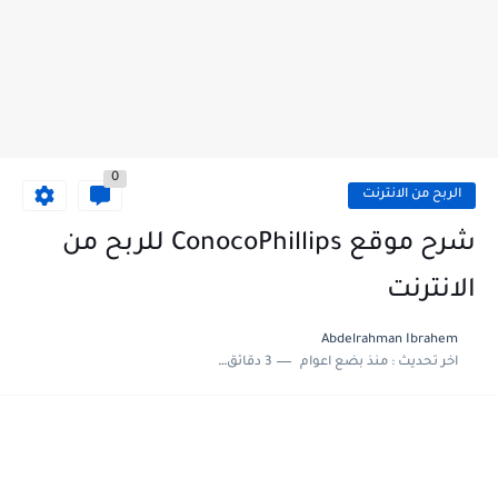
0
الربح من الانترنت
شرح موقع ConocoPhillips للربح من
الانترنت
Abdelrahman Ibrahem
اخر تحديث :
منذ بضع اعوام
3 دقائق للقراءة